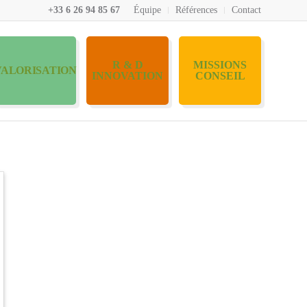
+33 6 26 94 85 67
Équipe
Références
Contact
R & D
MISSIONS
VALORISATION
INNOVATION
CONSEIL