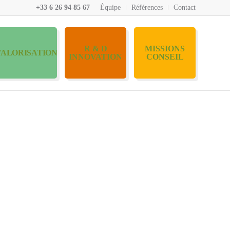
+33 6 26 94 85 67
Équipe
Références
Contact
R & D
MISSIONS
VALORISATION
INNOVATION
CONSEIL