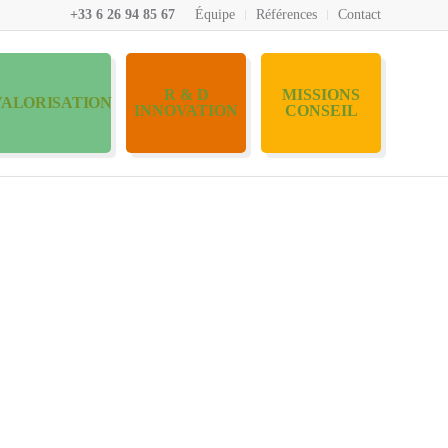
+33 6 26 94 85 67
Équipe
Références
Contact
R & D
MISSIONS
VALORISATION
INNOVATION
CONSEIL